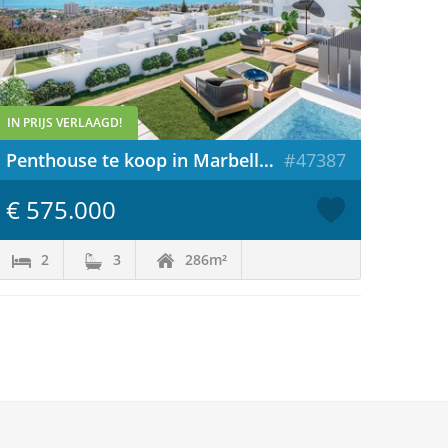
IN PRIJS VERLAAGD!
Penthouse te koop in Marbella / Spanje
#47387
€ 575.000
2
3
286m²