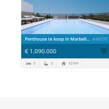
Penthouse te koop in Marbella / Spanje
#46976
€ 1.090.000
3
2
121m²