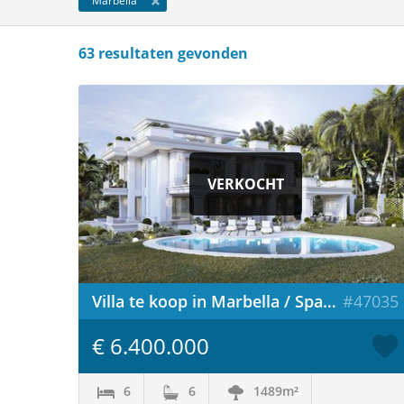
Marbella
63 resultaten gevonden
VERKOCHT
Villa te koop in Marbella / Spanje
#47035
€ 6.400.000
6
6
1489m²