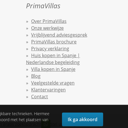
PrimaVillas
Over PrimaVillas
Onze werkwijze
Vrijblijvend adviesgesprek
PrimaVillas brochure
Privacy verklaring
Huis kopen in Spanje |
Nederlandse begeleiding
Villa kopen in Spanje
Blog
Veelgestelde vragen
Klantervaringen
Contact
ijkbare technieken. Hiermee
Ik ga akkoord
kkoord met het plaatsen van
n gratis zoekopdracht
Stel uw vraag via Whatsapp