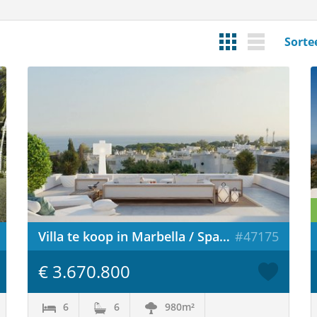
Sorte
Villa te koop in Marbella / Spanje
#47175
€ 3.670.800
6
6
980m²