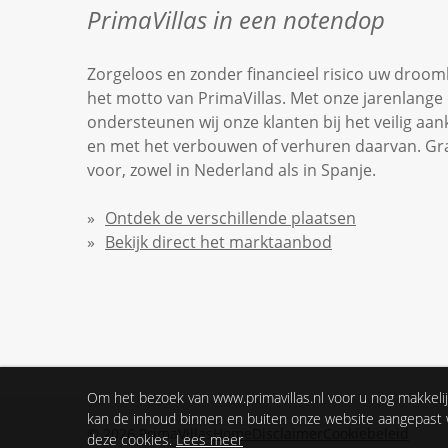
PrimaVillas in een notendop
Zorgeloos en zonder financieel risico uw droomh
het motto van PrimaVillas. Met onze jarenlange 
ondersteunen wij onze klanten bij het veilig aa
en met het verbouwen of verhuren daarvan. Graag
voor, zowel in Nederland als in Spanje.
Ontdek de verschillende plaatsen
Bekijk direct het marktaanbod
Om het bezoek van www.primavillas.nl voor u nog makkelij
kan de inhoud binnen en buiten onze website aangepast w
©
2026
PrimaVillas
Home
Disclaimer
Cookiebeleid
deze cookies.
Lees meer