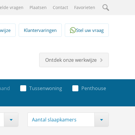
elde vragen
Plaatsen
Contact
Favorieten
Zoeken
wijze
Klantervaringen
Stel uw vraag
Ontdek onze werkwijze
spand
Tussenwoning
Penthouse
Aantal slaapkamers