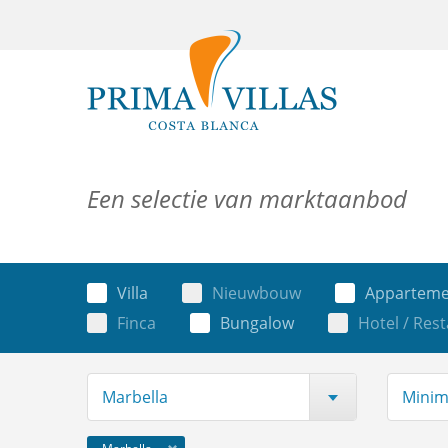
Een selectie van marktaanbod
Villa
Nieuwbouw
Apparteme
Finca
Bungalow
Hotel / Res
Marbella
Minima