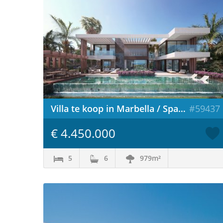
Villa te koop in Marbella / Spanje
#59437
€ 4.450.000
5
6
979m²