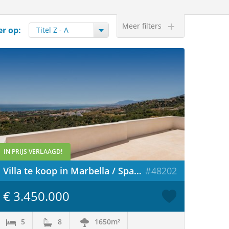
Meer filters
er op:
IN PRIJS VERLAAGD!
Villa te koop in Marbella / Spanje
#48202
€ 3.450.000
5
8
1650m²