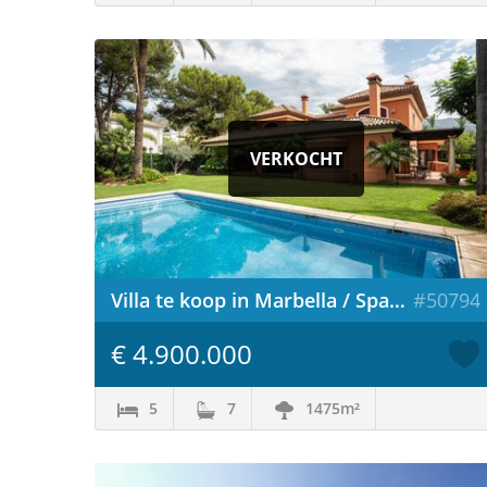
VERKOCHT
Villa te koop in Marbella / Spanje
#50794
€ 4.900.000
5
7
1475m²