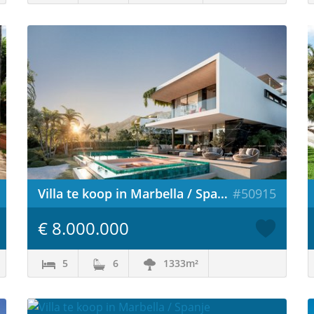
Villa te koop in Marbella / Spanje
#50915
€ 8.000.000
5
6
1333m²