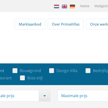
Home
Veelgest
Marktaanbod
Over PrimaVillas
Onze werk
nt
Bouwgrond
Design Villa
Bedrijf
taurant
Ibiza stijl
le prijs
Maximale prijs