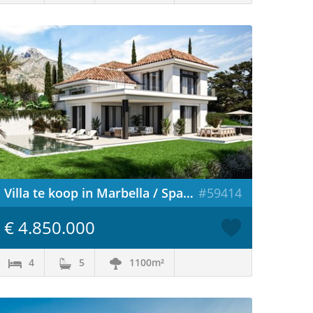
Villa te koop in Marbella / Spanje
#59414
€ 4.850.000
4
5
1100m²