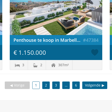
Penthouse te koop in Marbella / Spanje
#47384
€ 1.150.000
3
2
307m²
Vorige
1
2
3
…
6
Volgende