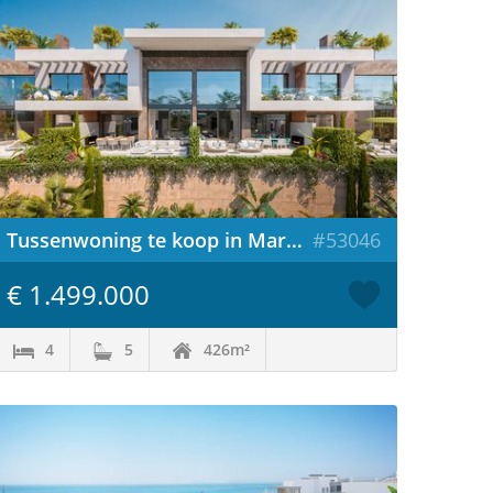
Tussenwoning te koop in Marbella / Spanje
#53046
€ 1.499.000
4
5
426m²