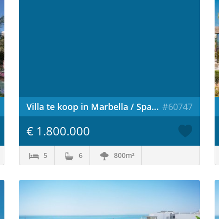
Villa te koop in Marbella / Spanje
#60747
€ 1.800.000
5
6
800m²