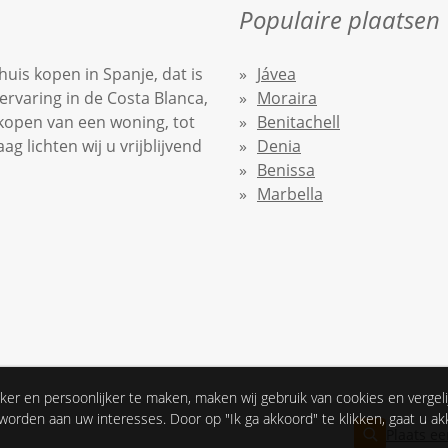
Populaire plaatsen
uis kopen in Spanje, dat is
Jávea
ervaring in de Costa Blanca,
Moraira
nkopen van een woning, tot
Benitachell
 lichten wij u vrijblijvend
Denia
Benissa
Marbella
ker en persoonlijker te maken, maken wij gebruik van cookies en vergel
orden aan uw interesses. Door op "Ik ga akkoord" te klikken, gaat u a
Plaats ee