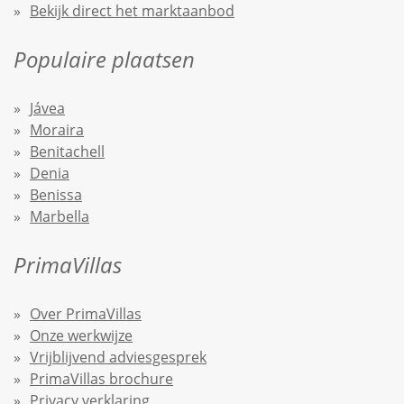
Bekijk direct het marktaanbod
Populaire plaatsen
Jávea
Moraira
Benitachell
Denia
Benissa
Marbella
PrimaVillas
Over PrimaVillas
Onze werkwijze
Vrijblijvend adviesgesprek
PrimaVillas brochure
Privacy verklaring