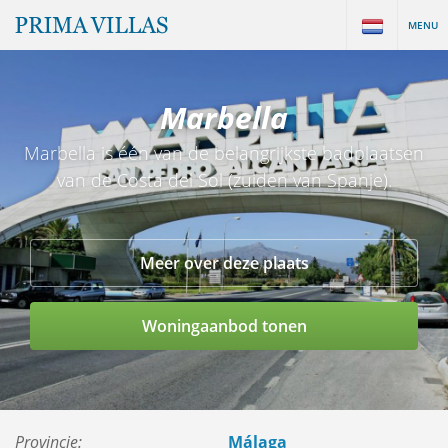
MENU
Marbella
Marbella is één van de belangrijkste badplaatsen
van de Costa del Sol (zuiden van Spanje).
Meer over deze plaats
Woningaanbod tonen
Provincie:
Málaga