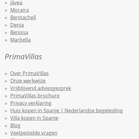
Jávea
Moraira
Benitachell
Denia
Benissa
Marbella
PrimaVillas
Over PrimaVillas
Onze werkwijze
Vrijblijvend adviesgesprek
PrimaVillas brochure
Privacy verklaring
Huis kopen in Spanje | Nederlandse begeleiding
Villa kopen in Spanje
Blog
Veelgestelde vragen