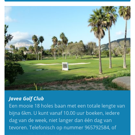
Javea Golf Club
Een mooie 18 holes baan met een totale lengte van
bijna 6km. U kunt vanaf 10.00 uur boeken, iedere
dag van de week, niet langer dan één dag van
tevoren. Telefonisch op nummer 965792584, of
persoonlijk bij de caddiemaster.