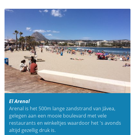
El Arenal
Arenal is het 500m lange zandstrand van Jávea,
gelegen aan een mooie boulevard met vele
restaurants en winkeltjes waardoor het 's avonds
altijd gezellig druk is.