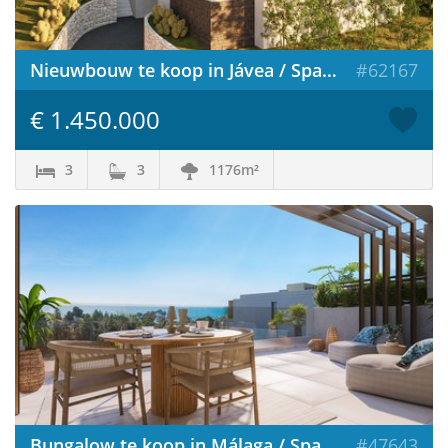
Nieuwbouw te koop in Jávea / Spanje
#62167
€ 1.450.000
3
3
1176m²
Bungalow te koop in Málaga / Spanje
#47643