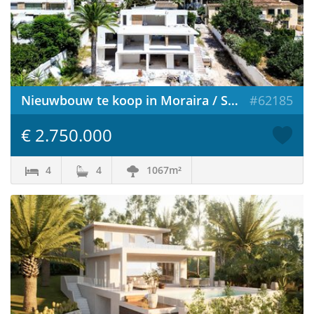
Nieuwbouw te koop in Moraira / Spanje
#62185
€ 2.750.000
4
4
1067m²