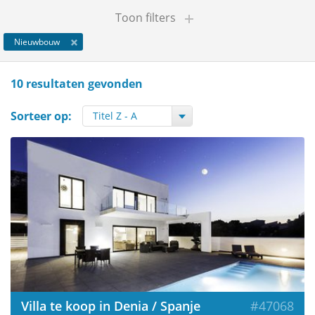
Toon filters
Nieuwbouw
10 resultaten gevonden
Sorteer op:
Villa te koop in Denia / Spanje
#47068