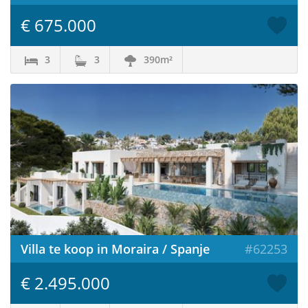
€ 675.000
3
3
390m²
Villa te koop in Moraira / Spanje
#62253
€ 2.495.000