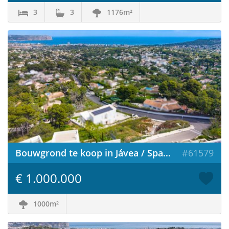
3
3
1176m²
Bouwgrond te koop in Jávea / Spanje
#61579
€ 1.000.000
1000m²