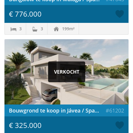
€ 776.000
3
3
199m²
VERKOCHT
Bouwgrond te koop in Jávea / Spanje
#61202
€ 325.000