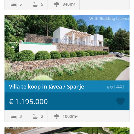
5
5
840m²
Villa te koop in Jávea / Spanje
#61441
€ 1.195.000
3
2
1000m²