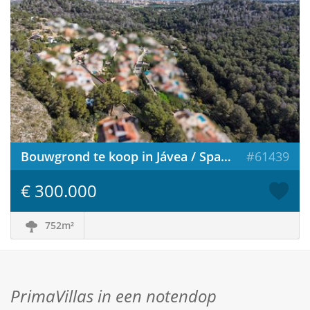
Bouwgrond te koop in Jávea / Spanje
#61439
€ 300.000
752m²
PrimaVillas in een notendop