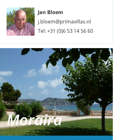
Jan Bloem
j.bloem@primavillas.nl
Tel:
+31 (0)6 53 14 56 60
Moraira