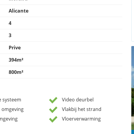
Alicante
4
3
Prive
394m²
800m²
ie systeem
Video deurbel
e omgeving
Vlakbij het strand
omgeving
Vloerverwarming