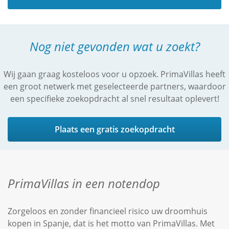
Grave en het hippe El Benissero, zijn er vele
authentieke strandjes waarvan La Granadella en La
Baracca met uitzicht op het eilandje Portichol zeker
Nog niet gevonden wat u zoekt?
bezocht moeten worden. Hier komen vooral de
locale bewoners genieten van de rust en een
heerlijke maaltijd. El Arenal, La Granadella, La
Wij gaan graag kosteloos voor u opzoek. PrimaVillas heeft
Grave en de Jávea Yacht Club hebben allen voor
een groot netwerk met geselecteerde partners, waardoor
2014 de Blauwe Vlag in hun bezit.
een specifieke zoekopdracht al snel resultaat oplevert!
Plaats een gratis zoekopdracht
PrimaVillas in een notendop
Zorgeloos en zonder financieel risico uw droomhuis
kopen in Spanje, dat is het motto van PrimaVillas. Met