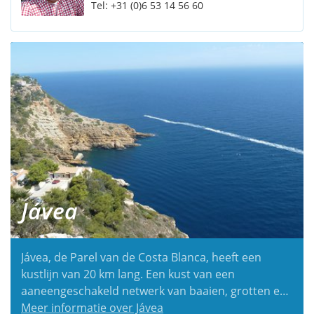
Tel:
+31 (0)6 53 14 56 60
Jávea
Jávea, de Parel van de Costa Blanca, heeft een
kustlijn van 20 km lang. Een kust van een
aaneengeschakeld netwerk van baaien, grotten en
stranden. Behalve de bekende stranden Arenal, La
Meer informatie over Jávea