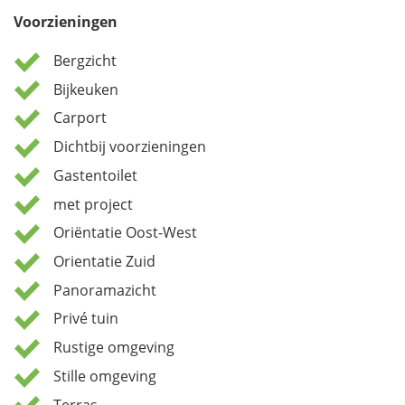
De woning zal prachtig uitzicht bieden op de Montgó
Voorzieningen
en ligt in een rustige, veilige woonwijk op loopafstand
van voorzieningen. Indien u vragen heeft over deze
Bergzicht
woning dan kunt u telefonisch of per e-mail contact
met ons opnemen.
Bijkeuken
Carport
Dichtbij voorzieningen
Gastentoilet
met project
Oriëntatie Oost-West
Orientatie Zuid
Panoramazicht
Privé tuin
Rustige omgeving
Stille omgeving
Terras