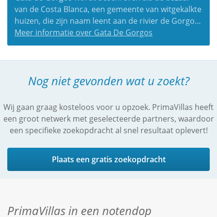
van de Costa Blanca, een gemeente van witgekalkte
huizen, die zijn naam leent aan de rivier de Gorgos
die in de winter wild en bruisent richting Javea
Meer informatie over Gata De Gorgos
loopt.
Nog niet gevonden wat u zoekt?
Wij gaan graag kosteloos voor u opzoek. PrimaVillas heeft
een groot netwerk met geselecteerde partners, waardoor
een specifieke zoekopdracht al snel resultaat oplevert!
Plaats een gratis zoekopdracht
PrimaVillas in een notendop