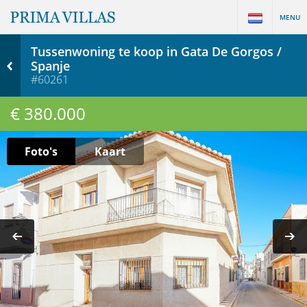
MENU
Tussenwoning te koop in Gata De Gorgos /
Spanje
#60261
€ 380.000
Foto's
Kaart