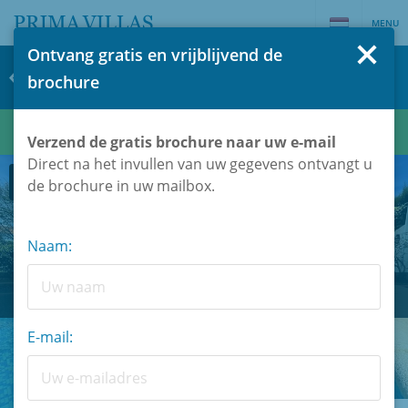
MENU
Ontvang gratis en vrijblijvend de
Bungalow te koop in Denia / Spanje
brochure
#47094
€ 598.000
€ 640.000
Verzend de gratis brochure naar uw e-mail
Direct na het invullen van uw gegevens ontvangt u
Foto's
Kaart
de brochure in uw mailbox.
Naam:
E-mail: