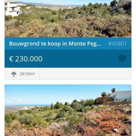
Bouwgrond te koop in Monte Pego / Spanje
#45801
€ 230.000
2610m²