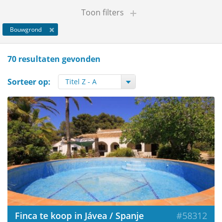
Toon filters
Bouwgrond
70 resultaten gevonden
Sorteer op:
Finca te koop in Jávea / Spanje
#58312