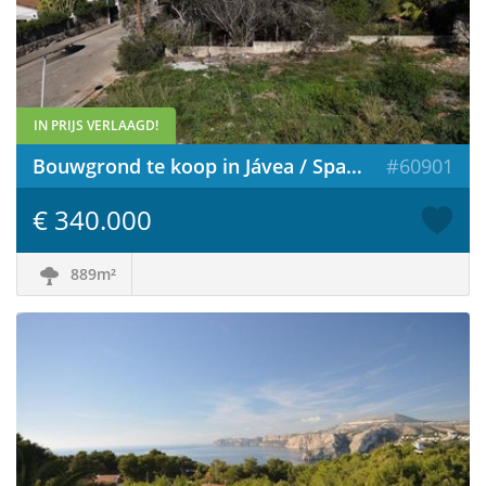
IN PRIJS VERLAAGD!
Bouwgrond te koop in Jávea / Spanje
#60901
€ 340.000
889m²