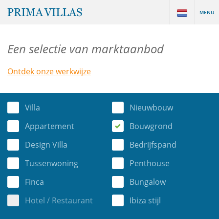
MENU
Een selectie van marktaanbod
Ontdek onze werkwijze
Villa
Nieuwbouw
Appartement
Bouwgrond
Design Villa
Bedrijfspand
Tussenwoning
Penthouse
Finca
Bungalow
Hotel / Restaurant
Ibiza stijl