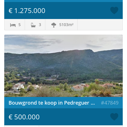
€ 1.275.000
5
3
5103m²
Bouwgrond te koop in Pedreguer / Spanje
#47849
€ 500.000