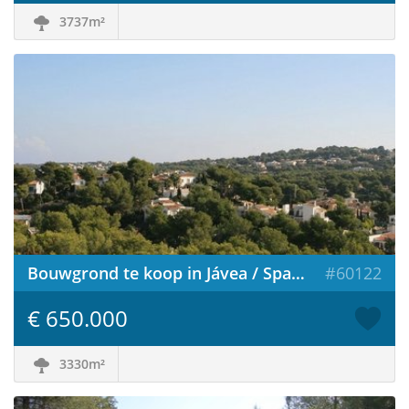
3737m²
Bouwgrond te koop in Jávea / Spanje
#60122
€ 650.000
3330m²