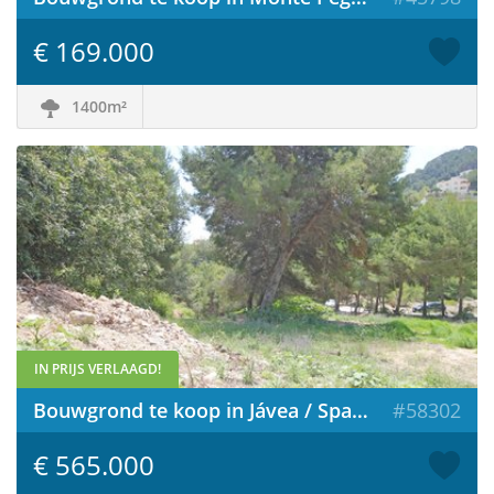
€ 169.000
1400m²
IN PRIJS VERLAAGD!
Bouwgrond te koop in Jávea / Spanje
#58302
€ 565.000