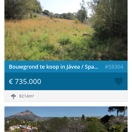
Bouwgrond te koop in Jávea / Spanje
#58304
€ 735.000
8214m²