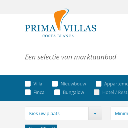
Een selectie van marktaanbod
Villa
Nieuwbouw
Apparteme
Finca
Bungalow
Hotel / Res
Kies uw plaats
Minima