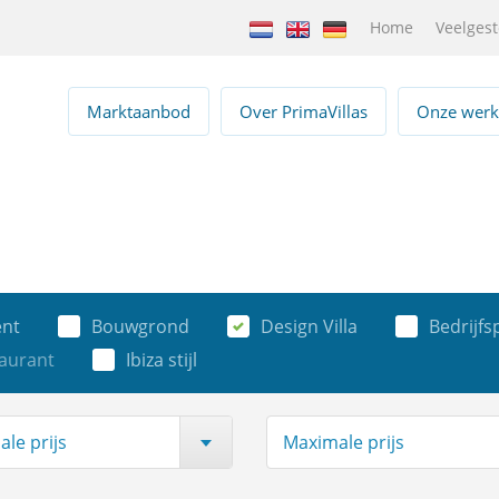
Home
Veelgest
Marktaanbod
Over PrimaVillas
Onze werk
nt
Bouwgrond
Design Villa
Bedrijf
taurant
Ibiza stijl
le prijs
Maximale prijs