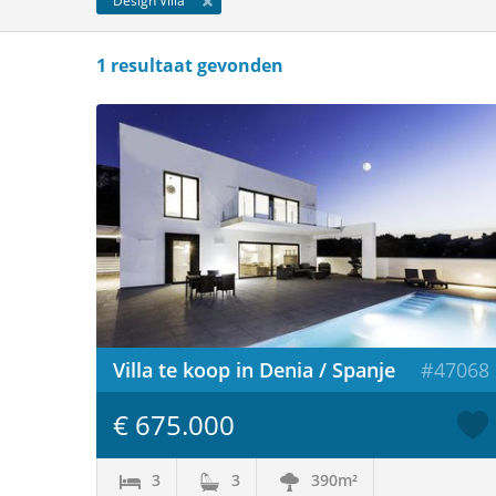
Design Villa
1 resultaat gevonden
Villa te koop in Denia / Spanje
#47068
€ 675.000
3
3
390m²