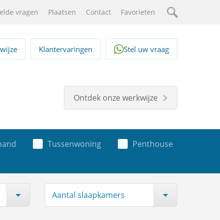
elde vragen
Plaatsen
Contact
Favorieten
Zoeken
wijze
Klantervaringen
Stel uw vraag
Ontdek onze werkwijze
spand
Tussenwoning
Penthouse
Aantal slaapkamers