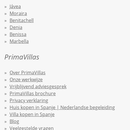
Jávea
Moraira
Benitachell
Denia
Benissa
Marbella
PrimaVillas
Over PrimaVillas
Onze werkwijze
Vrijblijvend adviesgesprek
PrimaVillas brochure
Privacy verklaring
Huis kopen in Spanje | Nederlandse begeleiding
Villa kopen in Spanje
Blog
Veelgestelde vragen