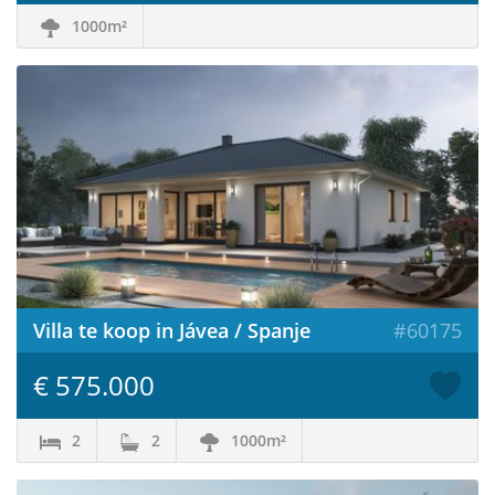
1000m²
Villa te koop in Jávea / Spanje
#60175
€ 575.000
2
2
1000m²