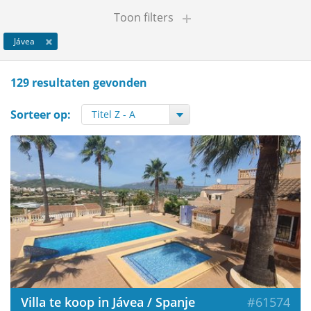
Toon filters
Jávea
129 resultaten gevonden
Sorteer op:
Villa te koop in Jávea / Spanje
#61574