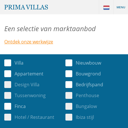
MENU
Een selectie van marktaanbod
Ontdek onze werkwijze
Villa
Nieuwbouw
Appartement
Bouwgrond
Design Villa
Bedrijfspand
Tussenwoning
Penthouse
Finca
Bungalow
Hotel / Restaurant
Ibiza stijl