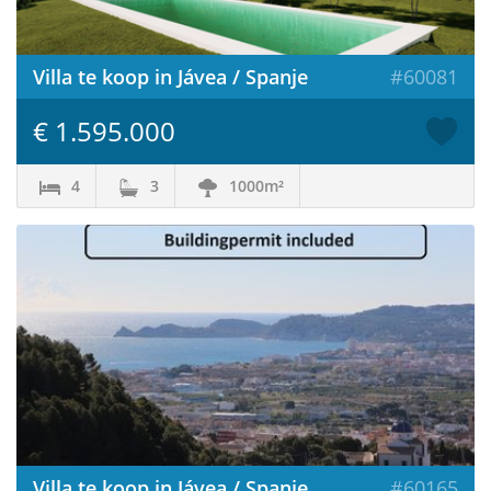
Villa te koop in Jávea / Spanje
#60081
€ 1.595.000
4
3
1000m²
Villa te koop in Jávea / Spanje
#60165