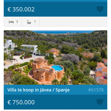
€ 350.002
3
1
Villa te koop in Jávea / Spanje
#61578
€ 750.000