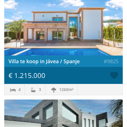
Villa te koop in Jávea / Spanje
#9825
€ 1.215.000
4
3
1260m²