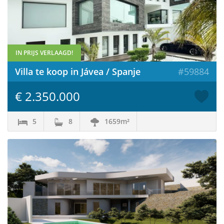
IN PRIJS VERLAAGD!
Villa te koop in Jávea / Spanje
#59884
€ 2.350.000
5
8
1659m²