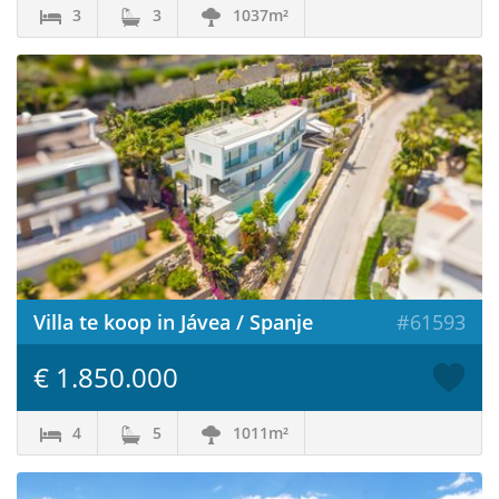
3
3
1037m²
Villa te koop in Jávea / Spanje
#61593
€ 1.850.000
4
5
1011m²