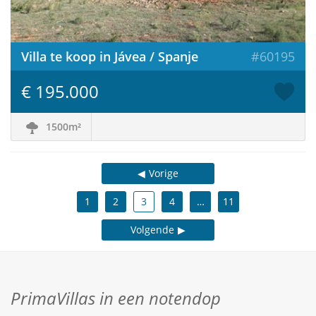
Villa te koop in Jávea / Spanje
#60195
€ 195.000
1500m²
Vorige
1
2
3
4
…
11
Volgende
PrimaVillas in een notendop