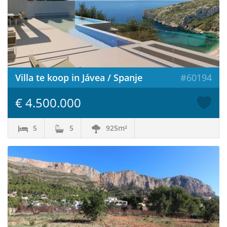
Villa te koop in Jávea / Spanje
#60194
€ 4.500.000
5
5
925m²