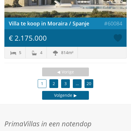
Villa te koop in Moraira / Spanje
#60084
€ 2.175.000
5
4
814m²
Vorige
1
2
3
…
20
Volgende
PrimaVillas in een notendop