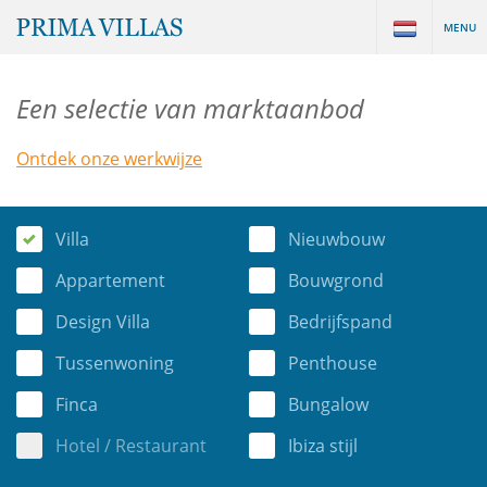
MENU
Een selectie van marktaanbod
Ontdek onze werkwijze
Villa
Nieuwbouw
Appartement
Bouwgrond
Design Villa
Bedrijfspand
Tussenwoning
Penthouse
Finca
Bungalow
Hotel / Restaurant
Ibiza stijl