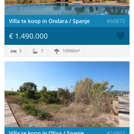
Villa te koop in Ondara / Spanje
#60873
€ 1.490.000
5
7
10000m²
Villa te koop in Oliva / Spanje
#14862