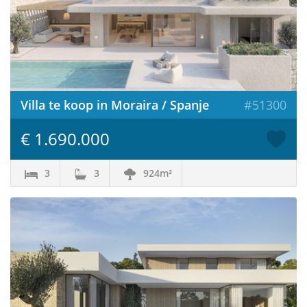
Villa te koop in Moraira / Spanje
#51300
€ 1.690.000
3
3
924m²