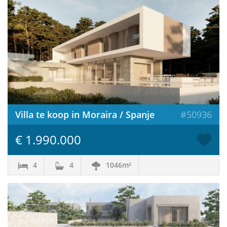
Villa te koop in Moraira / Spanje
#50936
€ 1.990.000
4
4
1046m²