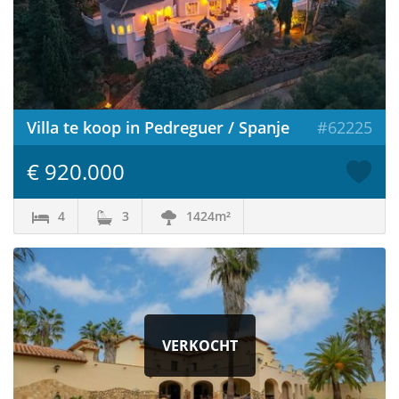
Villa te koop in Pedreguer / Spanje
#62225
€ 920.000
4
3
1424m²
VERKOCHT