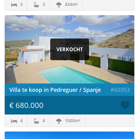
3
3
434m²
VERKOCHT
Villa te koop in Pedreguer / Spanje
#60353
€ 680.000
4
4
1500m²