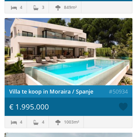
4
3
849m²
Villa te koop in Moraira / Spanje
#50934
€ 1.995.000
4
4
1003m²