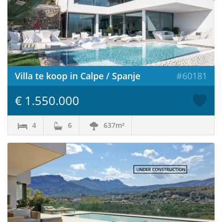
Villa te koop in Calpe / Spanje
#60181
€ 1.550.000
4
6
637m²