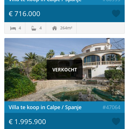
€ 716.000
4
4
264m²
VERKOCHT
Villa te koop in Calpe / Spanje
#47064
€ 1.995.900