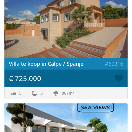
Villa te koop in Calpe / Spanje
#60316
€ 725.000
5
3
867m²