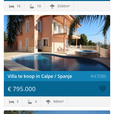
16
10
5580m²
Villa te koop in Calpe / Spanje
#47086
€ 795.000
3
4
980m²