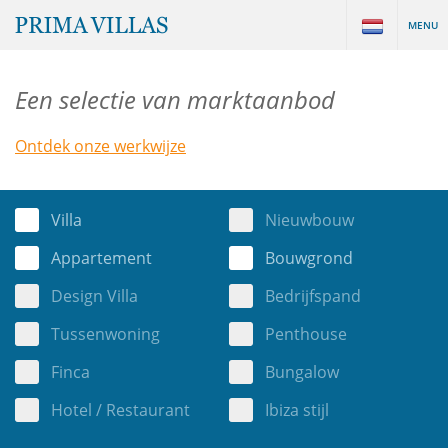
MENU
Een selectie van marktaanbod
Ontdek onze werkwijze
Villa
Nieuwbouw
Appartement
Bouwgrond
Design Villa
Bedrijfspand
Tussenwoning
Penthouse
Finca
Bungalow
Hotel / Restaurant
Ibiza stijl