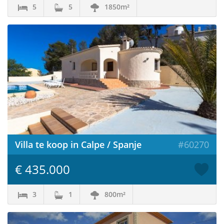
5
5
1850m²
Villa te koop in Calpe / Spanje
#60270
€ 435.000
3
1
800m²