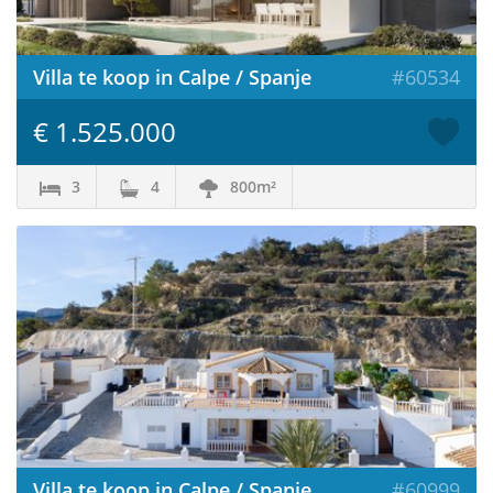
Villa te koop in Calpe / Spanje
#60534
€ 1.525.000
3
4
800m²
Villa te koop in Calpe / Spanje
#60999