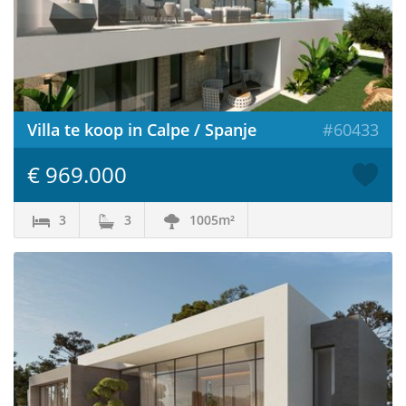
Villa te koop in Calpe / Spanje
#60433
€ 969.000
3
3
1005m²