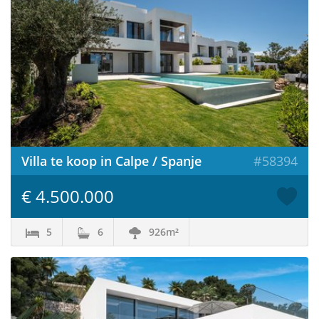
Villa te koop in Calpe / Spanje
#58394
€ 4.500.000
5
6
926m²