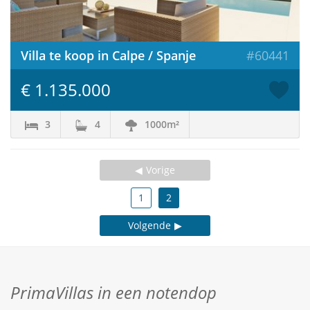
Villa te koop in Calpe / Spanje
#60441
€ 1.135.000
3
4
1000m²
Vorige
1
2
Volgende
PrimaVillas in een notendop