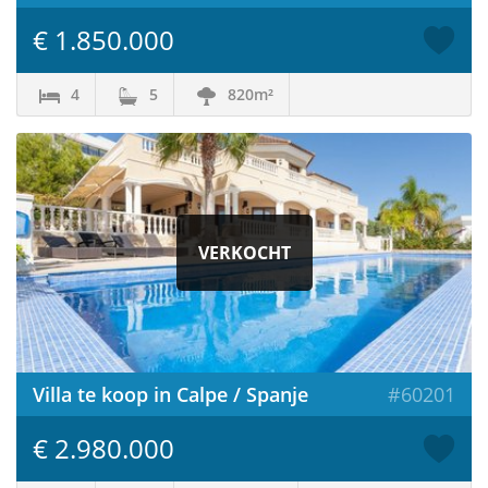
€ 1.850.000
4
5
820m²
VERKOCHT
Villa te koop in Calpe / Spanje
#60201
€ 2.980.000